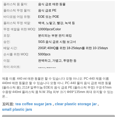
플라스틱 몸 물자:
음식 급료 애완 동물
플라스틱 뚜껑 물자:
음식 급료 PE
바다표범 어업 유형:
EOE 또는 POE
플라스틱 뚜껑 색깔:
백색, 노랗고, 빨강, 녹색 등
뚜껑 색깔을 위한 MOQ:
10000pcs/Color
포장:
분리되는 부분 판지 패킹
승인:
SGS 음식 급료 시험 보고서
배달 시간:
20GP, 40HQ를 위한 18-25days를 위한 10-15days
순서를 위한 MOQ:
5000pcs
이점:
완벽하고, 가볍고, 투명한 등
하이 라이트:
,
작은 플라스틱 단지
명확한 플라스틱 저장 단지
제품 이름: 440 ml 애완 동물은 할 수 있습니다 모형 아니오: PC-440 제품 이름
440ml 애완 동물은 할 수 있습니다 모형 아니. PC-440 물자 음식 급료 애완 동물
(플라스틱 몸), 211# 알루미늄 EOE의 음식 급료 PE (플라스틱 뚜껑) 구경 67mm
수용량 440ml 플라스틱 몸 N.W. 35g 외부 크기 Φ69*135mm 최대 유지할 수 있는
온...
tea coffee sugar jars
clear plastic storage jar
꼬리표:
,
,
small plastic jars