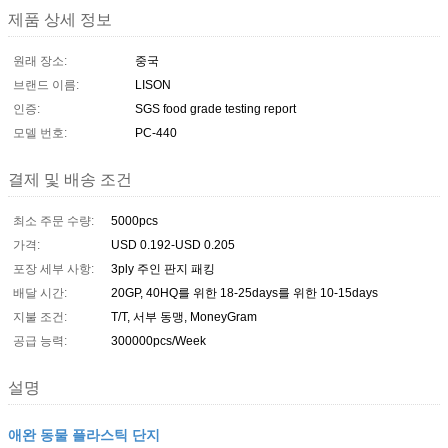
제품 상세 정보
원래 장소:
중국
브랜드 이름:
LISON
인증:
SGS food grade testing report
모델 번호:
PC-440
결제 및 배송 조건
최소 주문 수량:
5000pcs
가격:
USD 0.192-USD 0.205
포장 세부 사항:
3ply 주인 판지 패킹
배달 시간:
20GP, 40HQ를 위한 18-25days를 위한 10-15days
지불 조건:
T/T, 서부 동맹, MoneyGram
공급 능력:
300000pcs/Week
설명
애완 동물 플라스틱 단지