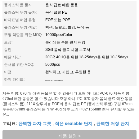
플라스틱 몸 물자:
음식 급료 애완 동물
플라스틱 뚜껑 물자:
음식 급료 PE
바다표범 어업 유형:
EOE 또는 POE
플라스틱 뚜껑 색깔:
백색, 노랗고, 빨강, 녹색 등
뚜껑 색깔을 위한 MOQ:
10000pcs/Color
포장:
분리되는 부분 판지 패킹
승인:
SGS 음식 급료 시험 보고서
배달 시간:
20GP, 40HQ를 위한 18-25days를 위한 10-15days
순서를 위한 MOQ:
5000pcs
이점:
완벽하고, 가볍고, 투명한 등
하이 라이트:
,
완벽한 과자 그릇
작은 sealable 단지
제품 이름: 670 ml 애완 동물은 할 수 있습니다 모형 아니오: PC-670 제품 이름
670ml 애완 동물은 할 수 있습니다 모형 아니. PC-670 물자 음식 급료 애완 동물
(플라스틱 몸), 211# 알루미늄 EOE의 음식 급료 PE (플라스틱 뚜껑) 구경 67mm
수용량 670ml 플라스틱 몸 N.W. 40g 외부 크기 Φ82*156mm 최대 유지할 수 있는
온...
완벽한 과자 그릇
작은 sealable 단지
완벽한 저장 단지
꼬리표:
,
,
제품 설명 >