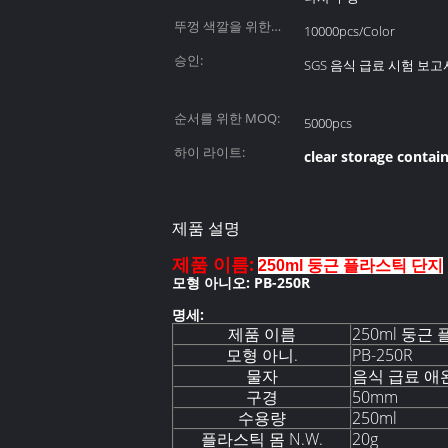
뚜껑 색깔을 위한
10000pcs/Color
MOQ:
승인:
SGS 음식 급료 시험 보고
순서를 위한 MOQ:
5000pcs
하이 라이트:
clear storage contain
제품 설명
제품 이름:
250ml 둥근 플라스틱 단지
모형 아니오: PB-250R
명세:
제품 이름
250ml 둥근
모형 아니.
PB-250R
물자
음식 급료 애완
구경
50mm
수용량
250ml
플라스틱 몸 N.W.
20g