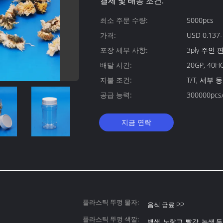
결제 및 배송 조건:
최소 주문 수량:
5000pcs
가격:
USD 0.137
포장 세부 사항:
3ply 주인
배달 시간:
20GP, 40H
지불 조건:
T/T, 서부 동
공급 능력:
300000pcs
지금 연락
플라스틱 뚜껑 물자:
음식 급료 PP
플라스틱 뚜껑 색깔:
백색, 노랗고, 빨강, 녹색 등