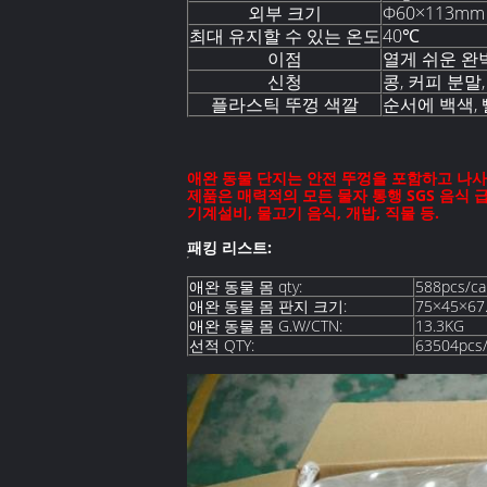
외부 크기
Φ60×113mm
최대 유지할 수 있는 온도
40℃
이점
열게 쉬운 완
신청
콩, 커피 분말
플라스틱 뚜껑 색깔
순서에 백색, 
애완 동물 단지는 안전 뚜껑을 포함하고 나사
제품은 매력적의 모든 물자 통행 SGS 음식 급
기계설비, 물고기 음식, 개밥, 직물 등.
패킹 리스트:
애완 동물 몸 qty:
588pcs/ca
애완 동물 몸 판지 크기:
75×45×67
애완 동물 몸 G.W/CTN:
13.3KG
선적 QTY:
63504pcs