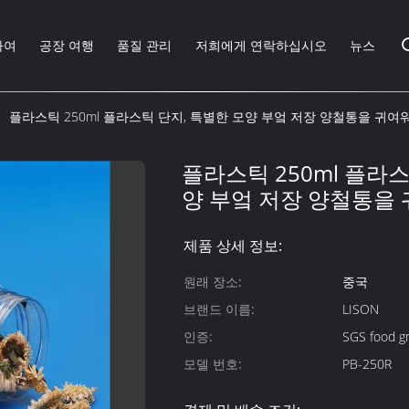
하여
공장 여행
품질 관리
저희에게 연락하십시오
뉴스
플라스틱 250ml 플라스틱 단지, 특별한 모양 부엌 저장 양철통을 귀
플라스틱 250ml 플라스
양 부엌 저장 양철통을
제품 상세 정보:
원래 장소:
중국
브랜드 이름:
LISON
인증:
SGS food gr
모델 번호:
PB-250R