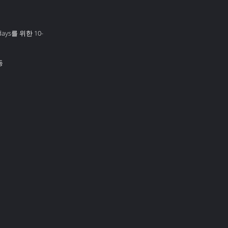
days를 위한 10-
등