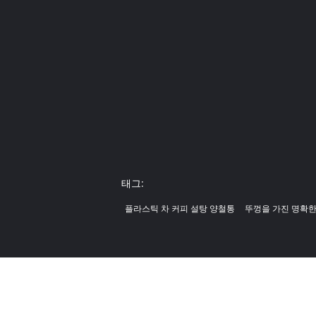
태그:
플라스틱 차 커피 설탕 양철통
뚜껑을 가진 명확한