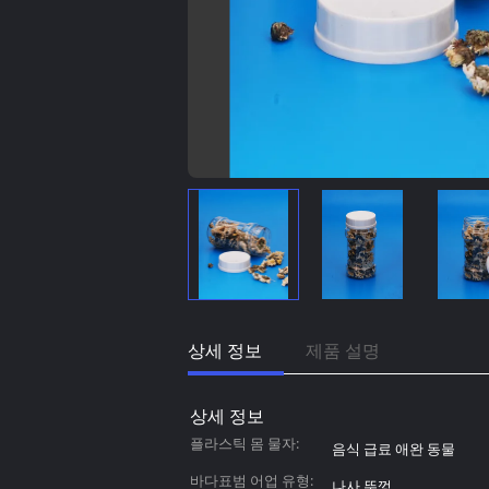
상세 정보
제품 설명
상세 정보
플라스틱 몸 물자:
음식 급료 애완 동물
바다표범 어업 유형:
나사 뚜껑