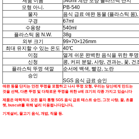
제품 이름
540ml 계란 모양 플라스틱 단지
모형 아니.
PB-540
물자
음식 급료 애완 동물 (플라스틱 몸),
구경
67ml
수용량
540ml
플라스틱 몸 N.W.
38g
외부 크기
99×70×126mm
최대 유지할 수 있는 온도
40℃
이점
열게 쉬운 완벽한 음식을 위한 투명
신청
콩, 커피 분말, 사탕, 견과는, 꽃, 
플라스틱 뚜껑 색깔
순서에 백색, 빨강, 노란
승인
SGS 음식 급료 승인
애완 동물 단지는 안전 뚜껑을 포함하고 나사 뚜껑 모형, 우리는 당신에게 만드는
것을 선택, 다른 뚜껑 및 다채로운 뚜껑을 위한 u에 크기의 각종 가지고 있습니다
제품은 매력적의 모든 물자 통행 SGS 음식 급료 테스트 승인, 그것 사탕, 꿀, 초콜
렛, buscuit를 위해 널리 이용됩니다입니다,
기계설비, 물고기 음식, 개밥, 직물 등.