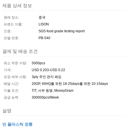
제품 상세 정보
원래 장소:
중국
브랜드 이름:
LISON
인증:
SGS food grade testing report
모델 번호:
PB-540
결제 및 배송 조건
최소 주문 수량:
5000pcs
가격:
USD 0.203-USD 0.22
포장 세부 사항:
3ply 주인 판지 패킹
배달 시간:
20GP, 40HQ를 위한 18-25days를 위한 10-15days
지불 조건:
T/T, 서부 동맹, MoneyGram
공급 능력:
300000pcs/Week
설명
빈 플라스틱 깡통