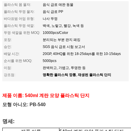
플라스틱 몸 물자:
음식 급료 애완 동물
플라스틱 뚜껑 물자:
음식 급료 PP
바다표범 어업 유형:
나사 뚜껑
플라스틱 뚜껑 색깔:
백색, 노랗고, 빨강, 녹색 등
뚜껑 색깔을 위한 MOQ:
10000pcs/Color
포장:
분리되는 부분 판지 패킹
승인:
SGS 음식 급료 시험 보고서
배달 시간:
20GP, 40HQ를 위한 18-25days를 위한 10-15days
순서를 위한 MOQ:
5000pcs
이점:
완벽하고, 가볍고, 투명한 등
명확한 플라스틱 깡통
재생된 플라스틱 단지
강조점:
,
제품 이름: 540ml 계란 모양 플라스틱 단지
모형 아니오: PB-540
명세: