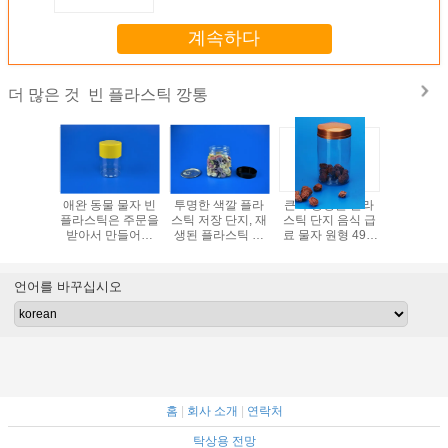
계속하다
빈 플라스틱 깡통
더 많은 것
모양 공간
애완 동물 물자 빈
투명한 색깔 플라
큰 수용량은 플라
빈 플라스
깡통, 높
플라스틱은 주문을
스틱 저장 단지, 재
스틱 단지 음식 급
투명한 애
 음식 저
받아서 만들어진
생된 플라스틱 음
료 물자 원형 49G
조악한 
깡통
색깔 덮개를 가진
식 콘테이너
를 재생했습니다
420ml를 
작은 수용량을 통
하십
조림으로 만듭니다
언어를 바꾸십시오
홈
|
회사 소개
|
연락처
탁상용 전망